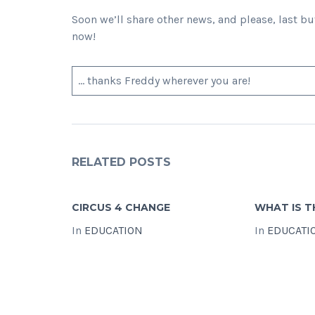
Soon we’ll share other news, and please, last b
now!
… thanks Freddy wherever you are!
RELATED POSTS
CIRCUS 4 CHANGE
WHAT IS T
In
EDUCATION
In
EDUCATI