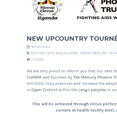
NEW UPCOUNTRY TOURN
18/02/2024
DOCTORS WITH AFRICA CUAMM
,
FREDDY MERCURY
,
HIV/
CLOSED
We are very proud to inform you that our next t
CUAMM
and founded by
The Mercury Phoenix Tr
HIV/AIDS risky practices and increase the adop
in
Oyam District
within the
Lango peoples
in no
This will be achieved through circus perfo
corners at health facility level