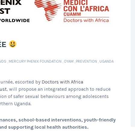
ÉE
AIDS
,
MERCURY PHENIX FOUNDATION
,
OYAM
,
PREVENTION
,
UGANDA
ournée, escorted by
Doctors with Africa
ust
, will propose an integrated approach to reduce
tion of safer sexual behaviours among adolescents
rthern Uganda.
rmances, school-based interventions, youth-friendly
, and supporting local health authorities.