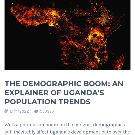
THE DEMOGRAPHIC BOOM: AN
EXPLAINER OF UGANDA’S
POPULATION TRENDS
17/11/2022
CLOSED
With a population boom on the horizon, demographics
will inevitably affect Uganda’s development path over the