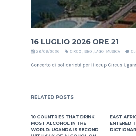
16 LUGLIO 2026 ORE 21
28/06/2026
CIRCO
,
ISEO
,
LAGO
,
MUSICA
CL
Concerto di solidarietà per Hiccup Circus Ugand
RELATED POSTS
10 COUNTRIES THAT DRINK
EAST AFRI
MOST ALCOHOL IN THE
ENTERED 
WORLD: UGANDA IS SECOND
DICTIONA
WITH 64% OF ALCOHOL ON