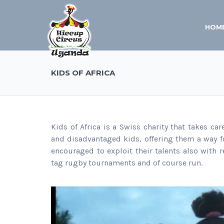
HOM
KIDS OF AFRICA
Kids of Africa is a Swiss charity that takes c
and disadvantaged kids, offering them a way for
encouraged to exploit their talents also with re
tag rugby tournaments and of course run.