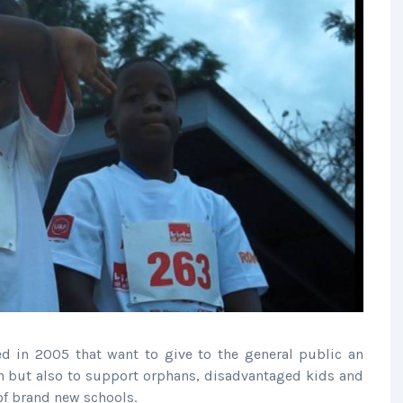
ted in 2005 that want to give to the general public an
un but also to support orphans, disadvantaged kids and
of brand new schools.